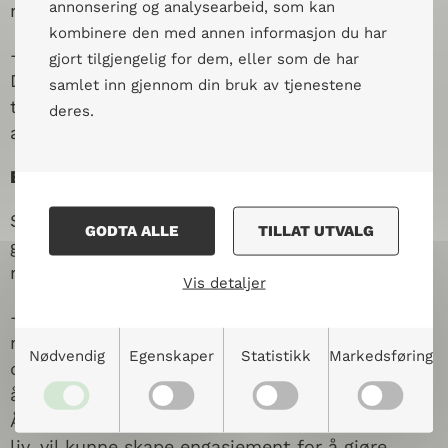
annonsering og analysearbeid, som kan
menneskeverdet som en grunnleggende verdi.
kombinere den med annen informasjon du har
– Dialog er å ivareta menneskeverdet i praksis.
gjort tilgjengelig for dem, eller som de har
Det handler om å møte noen på en ekte og
samlet inn gjennom din bruk av tjenestene
tilstedeværende måte, som både respekterer og
deres.
anerkjenner forskjeller, forteller Andersen.
Beredskap til å handle og heve stemmen
Samtidig gir dialogen rom for læring som både
GODTA ALLE
TILLAT UTVALG
gir elevene handlingskompetanse og styrker
medborgerskap.
Vis detaljer
– Vi retter fokus mot samtalefellesskapet
nettopp fordi det ofte blir en sterk erfaring for
Nødvendig
Egenskaper
Statistikk
Markedsføring
de som deltar. Elevene utvikler ferdigheter som
å delta, lytte og se ting fra andres perspektiv.
Å delta i dialog om spørsmål som berører deres
liv, vil kunne skape engasjement for å gjøre