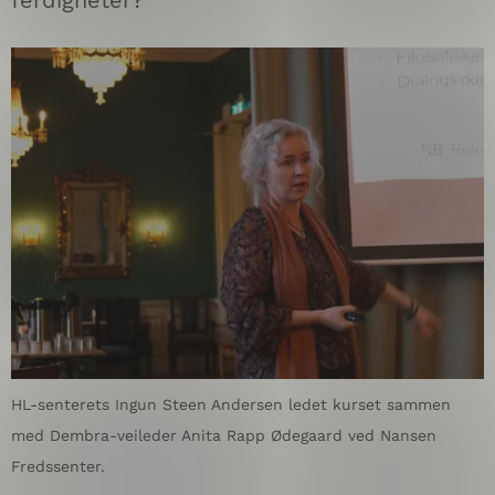
ferdigheter?
HL-senterets Ingun Steen Andersen ledet kurset sammen
med Dembra-veileder Anita Rapp Ødegaard ved Nansen
Fredssenter.