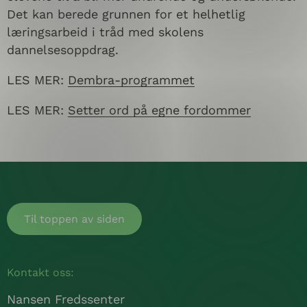
Det kan berede grunnen for et helhetlig
læringsarbeid i tråd med skolens
dannelsesoppdrag.
LES MER:
Dembra-programmet
LES MER:
Setter ord på egne fordommer
Til toppen av siden
Kontakt oss:
Nansen Fredssenter