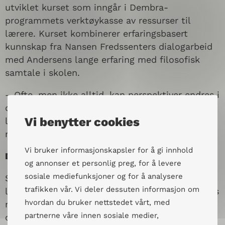
utviklet kurset som inngår i Dembra-
programmets verktøykasse av ressurser til
lærere. Kurset kombinerer erfaringsbasert
kunnskap fra Nansen Fredssenters dialogarbeid
med Andersens lange erfaring med filosofisk
samtale i skolen.
– Ofte, men ikke alltid, kan perspektiver endres i
den dialogiske samtalen. Men vi må øve på å
Vi benytter cookies
lytte og snakke sammen på en måte som gir
rom for det, sier Andersen.
Vi bruker informasjonskapsler for å gi innhold
Dialog er menneskeverd i praksis
og annonser et personlig preg, for å levere
sosiale mediefunksjoner og for å analysere
Skolens dannelsesoppdrag er bredt, og som
trafikken vår. Vi deler dessuten informasjon om
lærer er det mye man skal få til i klasserommets
hvordan du bruker nettstedet vårt, med
mangfoldige fellesskap. Læreplanverkets
partnerne våre innen sosiale medier,
overordnet del vektlegger blant annet