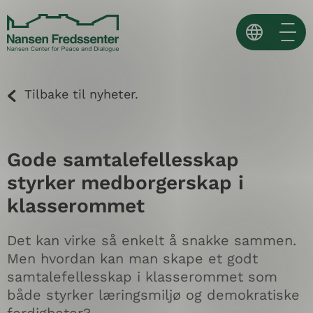
Skip
to
content
Norsk
Tilbake til nyheter.
English
Español ↗
Gode samtalefellesskap
styrker medborgerskap i
klasserommet
Det kan virke så enkelt å snakke sammen.
Men hvordan kan man skape et godt
samtalefellesskap i klasserommet som
både styrker læringsmiljø og demokratiske