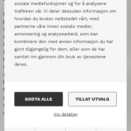
sosiale mediefunksjoner og for å analysere
trafikken vår. Vi deler dessuten informasjon om
Gradvis åpnet samfunnet opp etter lang tids
hvordan du bruker nettstedet vårt, med
pandemi og uvisshet. Elever kom tilbake på
partnerne våre innen sosiale medier,
skolen og vi kunne samle folk til kurs og
annonsering og analysearbeid, som kan
seminarer, før samfunnet igjen stengte ned og vi
kombinere den med annen informasjon du har
måtte utsette lenge etterlengtede skolebesøk.
gjort tilgjengelig for dem, eller som de har
Så fort det var mulig tok vi opp internasjonale
samlet inn gjennom din bruk av tjenestene
kontakter, både ved å reise ut og ved å invitere
deres.
inn. På tvers av fysisk og digital deltakelse
opplevde vi nærvær og et stort engasjement for
hverandres livssituasjon. 2021 ble året med
fornyet erkjennelse av verdien av å gi hverandre
styrke og mot ved å holde kontakt selv i
GODTA ALLE
TILLAT UTVALG
vanskelige tider, og ved inkluderende samtaler
om det som er vesentlig i folks liv.
Vis detaljer