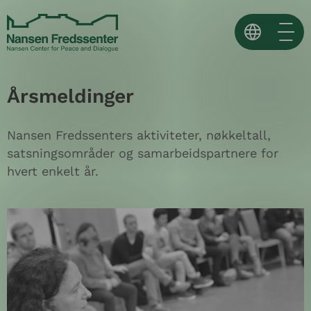
Skip
to
content
Norsk
Årsmeldinger
English
Español ↗
Nansen Fredssenters aktiviteter, nøkkeltall,
satsningsområder og samarbeidspartnere for
hvert enkelt år.