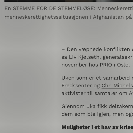
En STEMME FOR DE STEMMELØSE: Menneskerettighet
menneskerettighetsssituasjonen i Afghanistan på
– Den væpnede konflikten og
sa Liv Kjølseth, generalsek
november hos PRIO i Oslo
Uken som er et samarbeid
Fredssenter og
Chr. Michels
aktivister til samtaler om 
Gjennom uka fikk deltakerne
dem som ble igjen, men ogs
Muligheter i et hav av kris