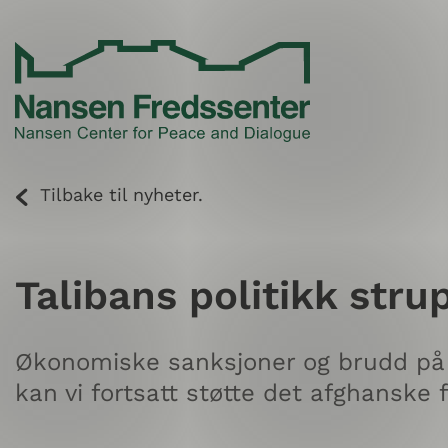
Skip
to
content
Tilbake til nyheter.
Talibans politikk str
Økonomiske sanksjoner og brudd på m
kan vi fortsatt støtte det afghanske 