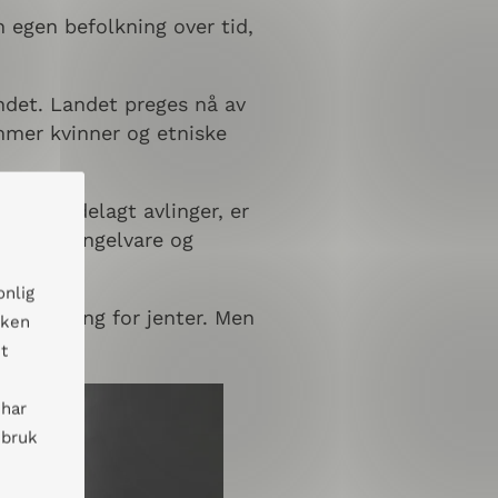
n egen befolkning over tid,
andet. Landet preges nå av
mmer kvinner og etniske
m har ødelagt avlinger, er
ter er mangelvare og
onlig
l utdanning for jenter. Men
kken
ndet.
t
 har
 bruk