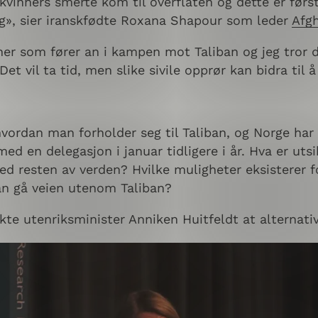
 kvinners smerte kom til overflaten og dette er førs
ing», sier iranskfødte Roxana Shapour som leder
Afg
nner som fører an i kampen mot Taliban og jeg tror 
t vil ta tid, men slike sivile opprør kan bidra til å
ordan man forholder seg til Taliban, og Norge har 
d en delegasjon i januar tidligere i år. Hva er utsi
ed resten av verden? Hvilke muligheter eksisterer f
an gå veien utenom Taliban?
e utenriksminister Anniken Huitfeldt at alternative