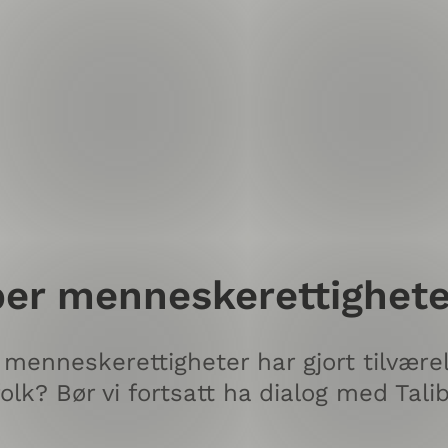
uper menneskerettighete
enneskerettigheter har gjort tilvære
folk? Bør vi fortsatt ha dialog med Tali