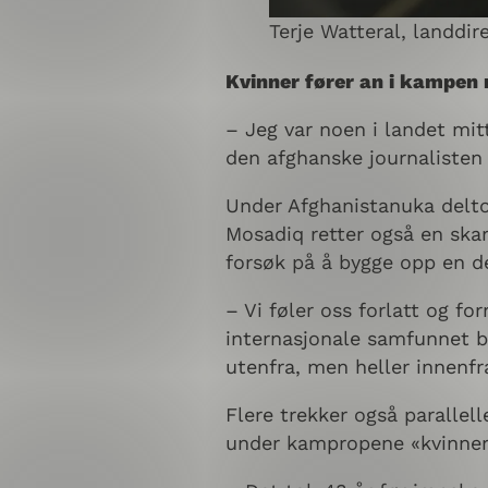
Terje Watteral, landdi
Kvinner fører an i kampen
– Jeg var noen i landet mit
den afghanske journalisten
Under Afghanistanuka deltok
Mosadiq retter også en skar
forsøk på å bygge opp en d
– Vi føler oss forlatt og fo
internasjonale samfunnet b
utenfra, men heller innenfr
Flere trekker også parallel
under kampropene «kvinner, 