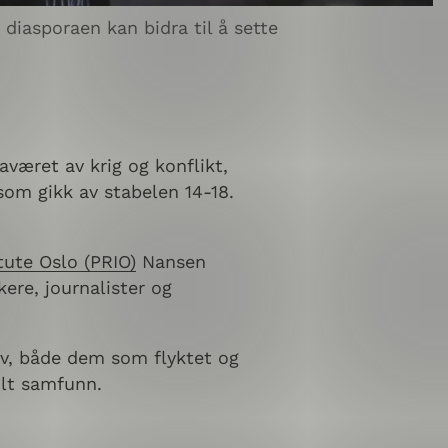
asporaen kan bidra til å sette
været av krig og konflikt,
om gikk av stabelen 14-18.
tute Oslo (PRIO)
Nansen
kere, journalister og
elv, både dem som flyktet og
ilt samfunn.