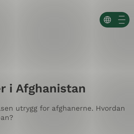
Norsk
English
Español ↗
r i Afghanistan
lsen utrygg for afghanerne. Hvordan
ban?