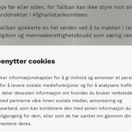
je før eller siden, for Taliban kan ikke styre mot si
landdirektør i Afghanistankomiteen.
aliban sjokkerte en hel verden ved å ta makten i l
ttigdom og menneskerettighetsbrudd som særlig ra
 er prekær. Etter en serie med naturkatastrofer so
benytter cookies
 for tilgangen til mat foran vinteren. Helsetjenes
ng og barnedødelighet er sterkt til stede.
uker informasjonskapsler for å gi innhold og annonser et pers
løfter om et inkluderende styresett eller tilgang ti
 for å levere sosiale mediefunksjoner og for å analysere trafi
met av frykt er det også en sterk endringsvilje i la
Vi deler dessuten informasjon om hvordan du bruker nettstede
 med partnerne våre innen sosiale medier, annonsering og
searbeid, som kan kombinere den med annen informasjon du
 tilgjengelig for dem, eller som de har samlet inn gjennom din
enestene deres.