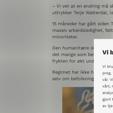
– Vi vet at en endring må sk
uttrykker Terje Watterdal, 
15 måneder har gått siden T
massiv arbeidsledighet, fa
minoriteter.
Den humanitære situasjonen
Vi 
det mange som bekymrer seg
frykten for økt underernæri
Vi br
Regimet har ikke holdt sine 
preg,
selv om befolkningen er lam
vår. 
vårt,
analy
gjort
av tj