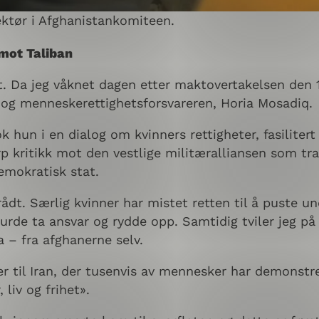
rektør i Afghanistankomiteen.
 mot Taliban
t. Da jeg våknet dagen etter maktovertakelsen den 15
 og menneskerettighetsforsvareren, Horia Mosadiq.
 hun i en dialog om kvinners rettigheter, fasiliter
p kritikk mot den vestlige militæralliansen som trak
emokratisk stat.
rrådt. Særlig kvinner har mistet retten til å puste un
urde ta ansvar og rydde opp. Samtidig tviler jeg på
a – fra afghanerne selv.
ler til Iran, der tusenvis av mennesker har demonst
liv og frihet».