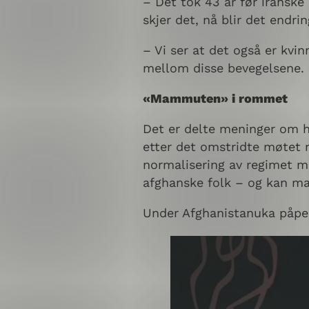
– Det tok 43 år før iranske
skjer det, nå blir det endr
– Vi ser at det også er kvi
mellom disse bevegelsene. De
«Mammuten» i rommet
Det er delte meninger om hv
etter det omstridte møtet me
normalisering av regimet m
afghanske folk – og kan m
Under Afghanistanuka påpekt