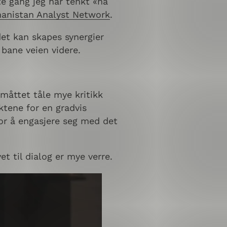
te gang jeg har tenkt «nå
hanistan Analyst Network
.
det kan skapes synergier
 bane veien videre.
måttet tåle mye kritikk
ktene for en gradvis
or å engasjere seg med det
t til dialog er mye verre.