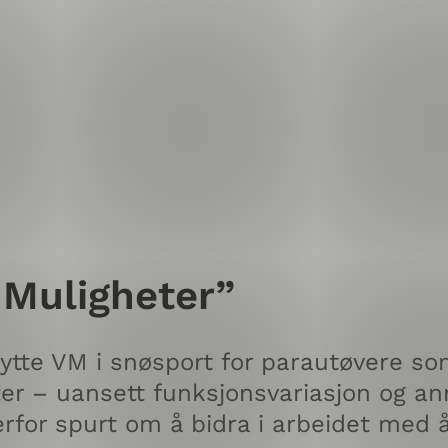
 Muligheter”
e VM i snøsport for parautøvere som 
eter – uansett funksjonsvariasjon og an
for spurt om å bidra i arbeidet med å