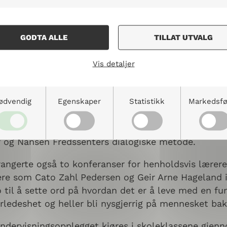
alympics, Cato Zahl Pedersen, fortalte sin historie 
GODTA ALLE
TILLAT UTVALG
Vis detaljer
ødvendig
Egenskaper
Statistikk
Markedsfø
a
-veileder bestod arbeidsgruppa av skolesjefen i L
ktleder i arrangørstaben for VM. Undervisningsop
kriminering, og inkludering og fellesskap. Øvelsene
r og Nansen Fredssenters dialogiske metode.
angerte også to konferanser for henholdsvis lærere
ere som Cato Zahl Pedersen og Geir Arne Hageland 
til å sette ord på hvordan det er å leve med en fu
nerledeshet og heller bli nysgjerrig på mennesket b
ndervisningsopplegget kjøres i skoleklassene gjenno