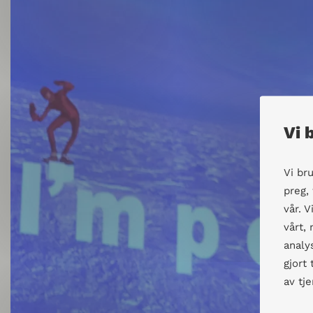
Vi 
Vi br
preg,
vår. 
vårt,
analy
gjort
av tj