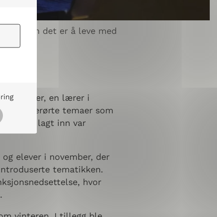
om hvordan det er å leve med
ring
illehammer, en lærer i
plegget berørte temaer som
 som ble lagt inn var
 og elever i november, der
introduserte tematikken.
nksjonsnedsettelse, hvor
ak.
m vinteren. I tillegg ble