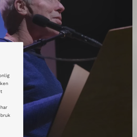
onlig
kken
t
 har
 bruk