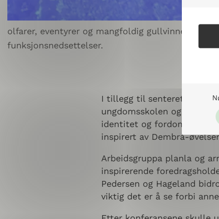
olfarer, eventyrer og mangfoldig gullvinner i Par
funksjonsnedsettelser.
N
I tillegg til senterets
Dembr
ungdomsskolen og en prosje
identitet og fordommer, dis
inspirert av Dembra-øvelse
Arbeidsgruppa planla og arr
inspirerende foredragshold
Pedersen og Hageland bidro 
viktig det er å se forbi an
Etter konferansene skulle u