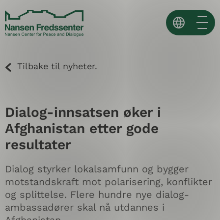
Skip
to
content
Norsk
Tilbake til nyheter.
English
Español ↗
Dialog-innsatsen øker i
Afghanistan etter gode
resultater
Dialog styrker lokalsamfunn og bygger
motstandskraft mot polarisering, konflikter
og splittelse. Flere hundre nye dialog-
ambassadører skal nå utdannes i