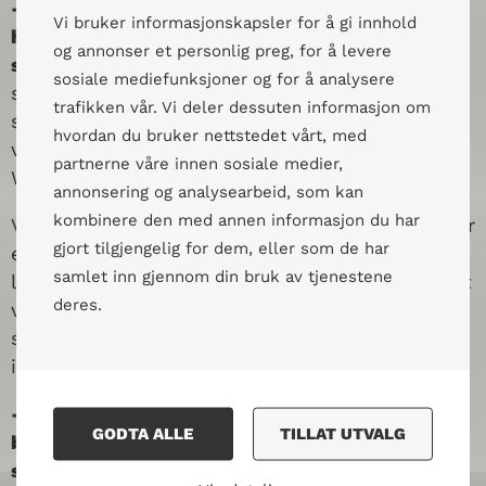
-Krigen og konfliktene har svekket limet som
Vi bruker informasjonskapsler for å gi innhold
holder afghanske familier og samfunn
og annonser et personlig preg, for å levere
sammen.
Vi bruker dialog til å gjenoppbygge
sosiale mediefunksjoner og for å analysere
solidaritet i samfunnet, fordi empati og
trafikken vår. Vi deler dessuten informasjon om
solidaritet er forutsetninger for å kunne skape
hvordan du bruker nettstedet vårt, med
varig fred og en god utvikling, forklarer Terje
partnerne våre innen sosiale medier,
Watterdal.
annonsering og analysearbeid, som kan
kombinere den med annen informasjon du har
Vold i nære relasjoner, tvangsekteskap og trusler
gjort tilgjengelig for dem, eller som de har
er blant utfordringene mennesker i Afghanistan
samlet inn gjennom din bruk av tjenestene
lever med, i tillegg til konflikter om land og rent
deres.
vann. Folket blir rammet av at institusjonene
som skal opprettholde lov og orden er svake og
ikke fungerer godt nok.
-Folk lever i konstant frykt for når neste
GODTA ALLE
TILLAT UTVALG
bombe går av, eller når neste voldshandling
skjer.
Det store psykiske presset fører ofte til