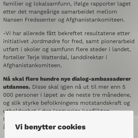
familier og lokalsamfunn, ifølge rapporter laget
etter det mangeårige samarbeidet mellom
Nansen Fredssenter og Afghanistankomiteen.
-Vi har allerede fått bekreftet resultatene etter
initiativet Jordmødre for fred, samt pionerarbeid
utført i skoler og samfunn flere steder i landet,
forteller Terje Watterdal, landdirektør i
Afghanistankomiteen.
Nå skal flere hundre nye dialog-ambassadører
utdannes.
Disse skal igjen nå ut til mer enn 5
000 personer i løpet av de neste tre månedene,
og slik styrke befolkningens motstandskraft og
utholdenhet i den langvarige konflikten.
Innbyggerne i Afghanistan har levd med krig i 40
Vi benytter cookies
år.