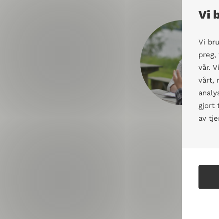
Vi 
Vi br
preg,
vår. 
vårt,
analy
gjort
av tj