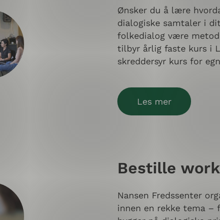
Ønsker du å lære hvorda
dialogiske samtaler i d
folkedialog være metod
tilbyr årlig faste kurs 
skreddersyr kurs for eg
Les mer
Bestille wor
Nansen Fredssenter org
innen en rekke tema – fe