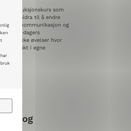
r et introduksjonskurs som
om kan bidra til å endre
erktøy for kommunikasjon og
onlig
er et fem-dagers
kken
ed en rekke øvelser hvor
t
tgangspunkt i egne
 har
 bruk
v dialog