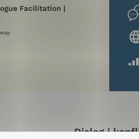
gue Facilitation |
rway
Dialog i konfl