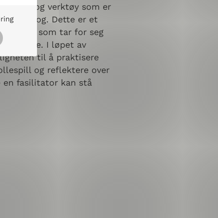
kke tema og verktøy som er
re en dialog. Dette er et
ring
ert kurs som tar for seg
orens rolle. I løpet av
igheten til å praktisere
lespill og reflektere over
en fasilitator kan stå