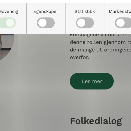
Kurset består av en re
nødvendig for å fasilite
ødvendig
Egenskaper
Statistikk
Markedsfø
femdagers prosessorient
ulike sider ved fasilitat
kursdagene vil du få mul
denne rollen gjennom rol
de mange utfordringene 
overfor.
Les mer
Folkedialog