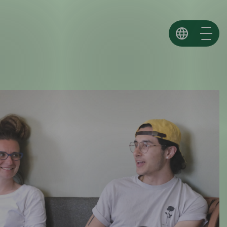
Norsk
English
Español ↗