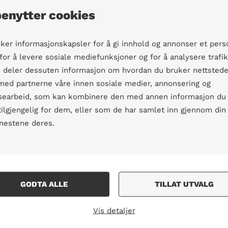
benytter cookies
«Dialog i konflikter» e
tar for seg ulike tema s
konflikter, inkludert v
uker informasjonskapsler for å gi innhold og annonser et pers
konfliktanalyse. Dette 
 for å levere sosiale mediefunksjoner og for å analysere trafi
prosessorientert kurs m
Vi deler dessuten informasjon om hvordan du bruker nettstede
deltakerne aktivt tar u
 med partnerne våre innen sosiale medier, annonsering og
livserfaringer.
searbeid, som kan kombinere den med annen informasjon du
 tilgjengelig for dem, eller som de har samlet inn gjennom din
enestene deres.
Les mer
GODTA ALLE
TILLAT UTVALG
Fasilitering a
Vis detaljer