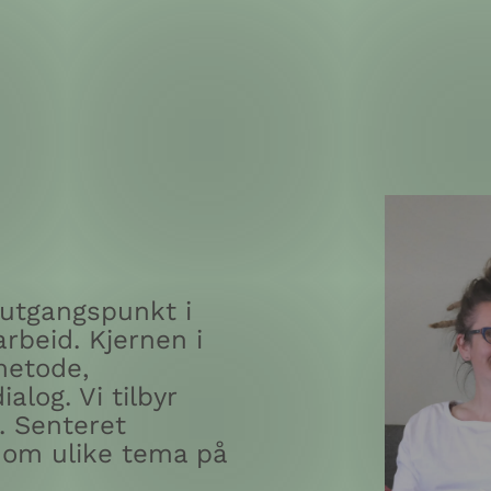
 utgangspunkt i
arbeid. Kjernen i
metode,
alog. Vi tilbyr
. Senteret
 om ulike tema på