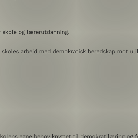
r skole og lærerutdanning.
e skoles arbeid med demokratisk beredskap mot uli
skolens egne behov knyttet til demokratilæring og 