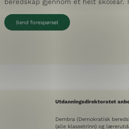
beredskap gjennom et helt skoleår. Ti
Send forespørsel
Utdanningsdirektoratet anbe
Dembra (Demokratisk beredsk
(alle klassetrinn) og lærerut