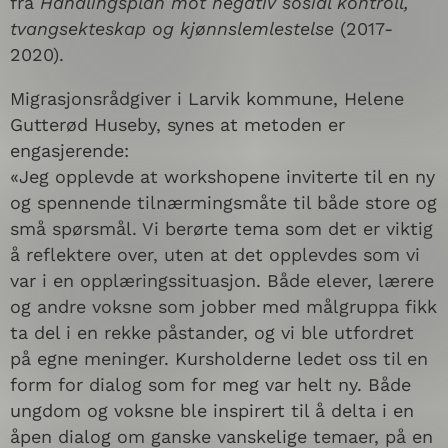
fra
Handlingsplan mot negativ sosial kontroll,
tvangsekteskap og kjønnslemlestelse
(2017-
2020).
Migrasjonsrådgiver i Larvik kommune, Helene
Gutterød Huseby, synes at metoden er
engasjerende:
«Jeg opplevde at workshopene inviterte til en ny
og spennende tilnærmingsmåte til både store og
små spørsmål. Vi berørte tema som det er viktig
å reflektere over, uten at det opplevdes som vi
var i en opplæringssituasjon. Både elever, lærere
og andre voksne som jobber med målgruppa fikk
ta del i en rekke påstander, og vi ble utfordret
på egne meninger. Kursholderne ledet oss til en
form for dialog som for meg var helt ny. Både
ungdom og voksne ble inspirert til å delta i en
åpen dialog om ganske vanskelige temaer, på en