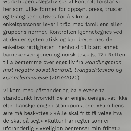
workshopen.«Negativ sosial kontroll forstår vi
her som ulike former for oppsyn, press, trusler
og tvang som utøves for å sikre at
enkeltpersoner lever i tråd med familiens eller
gruppens normer. Kontrollen kjennetegnes ved
at den er systematisk og kan bryte med den
enkeltes rettigheter i henhold til blant annet
barnekonvensjonen og norsk lov.» (s. 12 i Retten
til å bestemme over eget liv fra
Handlingsplan
mot negativ sosial kontroll, tvangsekteskap og
kjønnslemlestelse
(2017-2020).
Vi kom med påstander og ba elevene ta
standpunkt hvorvidt de er enige, uenige, vet ikke
eller kanskje enige i standpunktene: «Familiens
ære må beskyttes.» «Alle skal fritt få velge hva
de skal på seg.» «Kultur har regler som er
uforanderlig.» «Religion begrenser min frihet.»