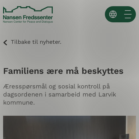
Skip
to
content
Norsk
Tilbake til nyheter.
English
Español ↗
Familiens ære må beskyttes
Æresspørsmål og sosial kontroll på
dagsordenen i samarbeid med Larvik
kommune.