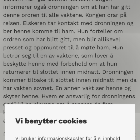
informerer også dronningen om at han har gitt
denne ordren til alle vaktene. Kongen drar på
reisen. Elskeren tar kontakt med dronningen og
ber henne komme til ham. Hun forteller om
ordren som har blitt gitt, men blir allikevel
presset og oppmuntret til å møte ham. Hun
betror seg til en av vaktene, som lover å
beskytte henne med forbehold om at hun
returnerer til slottet innen midnatt. Dronningen
kommer tilbake til slottet innen midnatt men da
har vakten sovnet. En annen vakt ser henne og
skyter henne. Hvem er ansvarlig for dronningens
død? Vi ba elevene om å rangere de fem
karakterene i historien fra mest til minst
Vi benytter cookies
ansvarlig.
Det er selvsagt flere dilemmaer i denne korte og
Vi bruker informasjonskapsler for å gi innhold