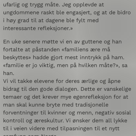
ufarlig og trygg måte. Jeg opplevde at
ungdommene raskt ble engasjert, og at de bidro
i høy grad til at dagene ble fylt med
interessante refleksjoner.»
En uke senere møtte vi en av guttene og han
fortalte at påstanden «familiens ære må
beskyttes» hadde gjort mest inntrykk på ham.
«familie er jo viktig, men på hvilken måte?», sa
han.
Vi vil takke elevene for deres ærlige og åpne
bidrag til den gode dialogen. Dette er vanskelige
temaer og det krever mye egenrefleksjon for at
man skal kunne bryte med tradisjonelle
forventninger til kvinner og menn, negativ sosial
kontroll og æreskultur. Vi ønsker dem all lykke
til i veien videre med tilpasningen til et nytt