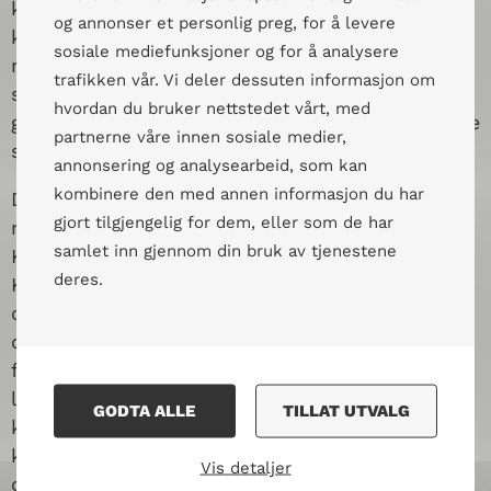
komplekse historien, og den kan muligens være
og annonser et personlig preg, for å levere
kontekstavhengig. Elevene spurte oss om vi
sosiale mediefunksjoner og for å analysere
mener i dagens moderne samfunn eller om de
trafikken vår. Vi deler dessuten informasjon om
skulle rangeres i forhold til hvordan det var i
hvordan du bruker nettstedet vårt, med
gamle dager. Vi ba dem ta utgangspunkt i hva de
partnerne våre innen sosiale medier,
selv mente av riktig for dem.
annonsering og analysearbeid, som kan
kombinere den med annen informasjon du har
Denne historien har vi brukt i workshops i
gjort tilgjengelig for dem, eller som de har
mange forskjellige land, blant annet i Irakisk
samlet inn gjennom din bruk av tjenestene
Kurdistan, Polen, Kenya, Hellas og Belgia.
deres.
Kanskje du som leser blir overrasket over at
dronningen ofte blir ansvarliggjort for sin egen
død, nettopp fordi man har en moralsk
fordømmelse i akten «utroskap». Kongen får
langt lavere skår på rangeringen fordi han er
GODTA ALLE
TILLAT UTVALG
konge og dermed bestemmer over et
kongedømme. Den som faktisk dreper
Vis detaljer
dronningen havner veldig ofte nederst på