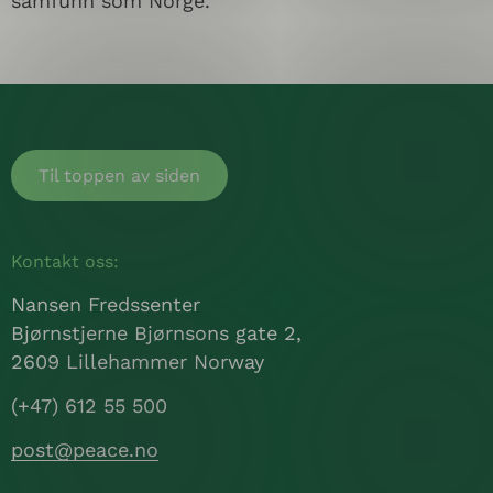
samfunn som Norge.
Til toppen av siden
Kontakt oss:
Nansen Fredssenter
Bjørnstjerne Bjørnsons gate 2,
2609 Lillehammer Norway
(+47) 612 55 500
post@peace.no