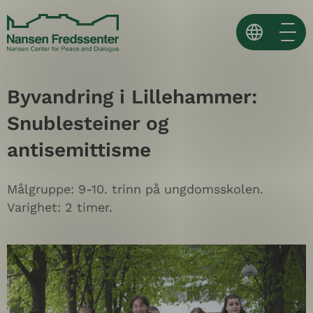
Skip
to
content
Norsk
Byvandring i Lillehammer:
English
Snublesteiner og
Español ↗
antisemittisme
Målgruppe: 9-10. trinn på ungdomsskolen.
Varighet: 2 timer.