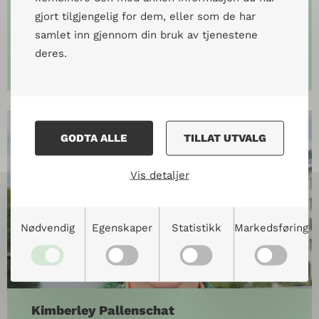
Rådgiver | Undervisning
gjort tilgjengelig for dem, eller som de har
samlet inn gjennom din bruk av tjenestene
harald@peace.no
deres.
(+47) 472 91 545
GODTA ALLE
TILLAT UTVALG
Vis detaljer
Nødvendig
Egenskaper
Statistikk
Markedsføring
Kimberley Pallenschat