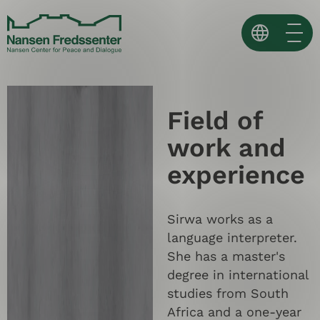
Skip
to
content
Norsk
English
Field of
Español ↗
work and
experience
Sirwa works as a
language interpreter.
She has a master's
degree in international
studies from South
Africa and a one-year